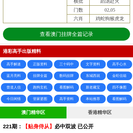
横批
蹈汤赴火
门数
02,05
六肖
鸡蛇狗猴虎龙
查看澳门挂牌全篇记录
港彩高手出版精料
高手解迷
正版资料
三十码中
文字资料
高手心水
蓝月亮料
挂牌全篇
数码挂牌
东城西就
金旺信箱
曾道人信
跑狗玄机
看图解码
新老藏宝
四不像图
今日闲情
管家婆图
高手资料
本站推荐
看图解码
澳门精华区
香港精华区
221期：
【贴身侍从】
必中双波 已公开