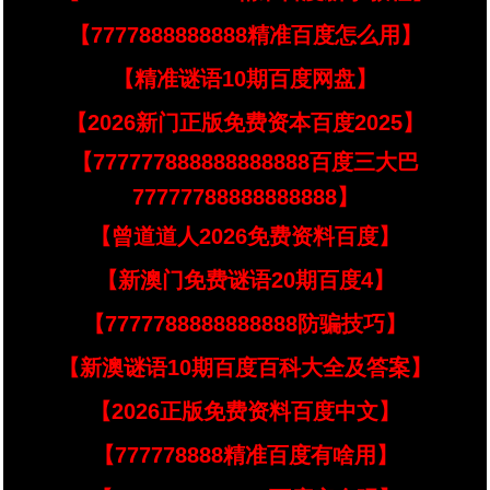
【7777888888888精准百度怎么用】
【精准谜语10期百度网盘】
【2026新门正版免费资本百度2025】
【777777888888888888百度三大巴
77777788888888888】
【曾道道人2026免费资料百度】
【新澳门免费谜语20期百度4】
【7777788888888888防骗技巧】
【新澳谜语10期百度百科大全及答案】
【2026正版免费资料百度中文】
【777778888精准百度有啥用】