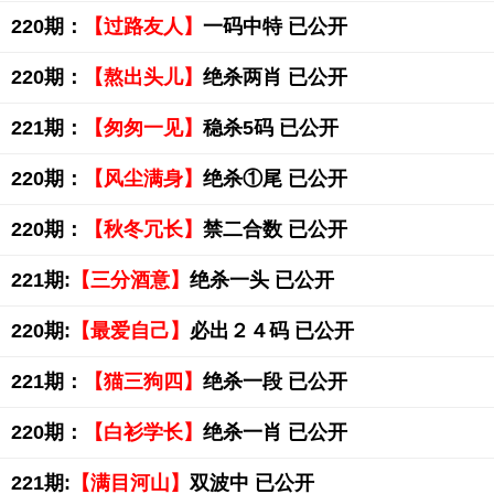
220期：
【过路友人】
一码中特 已公开
220期：
【熬出头儿】
绝杀两肖 已公开
221期：
【匆匆一见】
稳杀5码 已公开
220期：
【风尘满身】
绝杀①尾 已公开
220期：
【秋冬冗长】
禁二合数 已公开
221期:
【三分酒意】
绝杀一头 已公开
220期:
【最爱自己】
必出２４码 已公开
221期：
【猫三狗四】
绝杀一段 已公开
220期：
【白衫学长】
绝杀一肖 已公开
221期:
【满目河山】
双波中 已公开