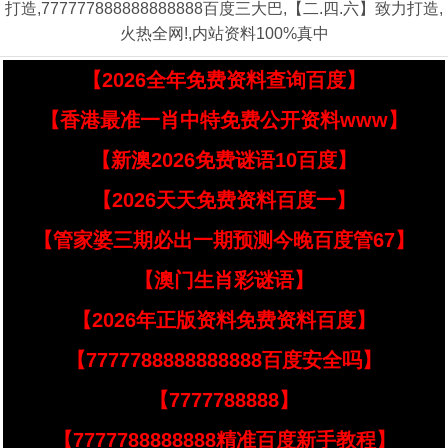
打造,777777888888888888百度三大巴,【二.四.六】致力打造,
火热全网!,内站资料100%真中
【2026全年免费资料查询百度】
【香港最准一肖中特免费公开资料www】
【新澳2026免费谜语10百度】
【2026天天免费资料百度一】
【管家婆三期必出一期预测今晚百度管67】
【澳门生肖彩谜语】
【2026年正版资料免费资料百度】
【7777788888888888百度安全吗】
【7777788888】
【7777788888888精准百度新手教程】