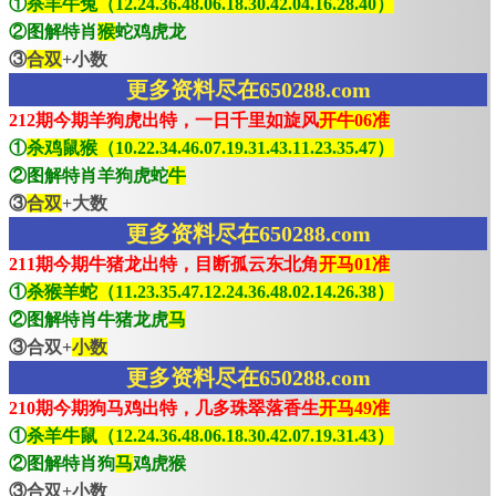
①
杀羊牛兔（12.24.36.48.06.18.30.42.04.16.28.40）
②图解特肖
猴
蛇鸡虎龙
③
合双
+小数
更多资料尽在650288.com
212期今期羊狗虎出特，一日千里如旋风
开牛06准
①
杀鸡鼠猴（10.22.34.46.07.19.31.43.11.23.35.47）
②图解特肖羊狗虎蛇
牛
③
合双
+大数
更多资料尽在650288.com
211期今期牛猪龙出特，目断孤云东北角
开马01准
①
杀猴羊蛇（11.23.35.47.12.24.36.48.02.14.26.38）
②图解特肖牛猪龙虎
马
③合双+
小数
更多资料尽在650288.com
210期今期狗马鸡出特，几多珠翠落香生
开马49准
①
杀羊牛鼠（12.24.36.48.06.18.30.42.07.19.31.43）
②图解特肖狗
马
鸡虎猴
③合双+小数