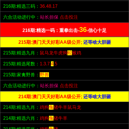
216期:精选三码：
36.48.17
六合活动进行中：
站长担保
点击投注
36
216期:精选一码：重拳出击-
-信心十足
215期:澳门天天好彩AA级公开;
还等啥大胆砸
215期:精选九肖：
鼠马龙牛虎狗
蛇
猴鸡
215期:精选尾数：
1.3.7.
4
.5
215期:家禽野兽：
野兽
六合活动进行中：
站长担保
点击投注
214期:澳门天天好彩AA级公开;
还等啥大胆砸
214期:精选九肖：
鸡狗
兔
猪牛羊鼠马龙
214期:精选六肖：
鸡狗
兔
猪牛羊