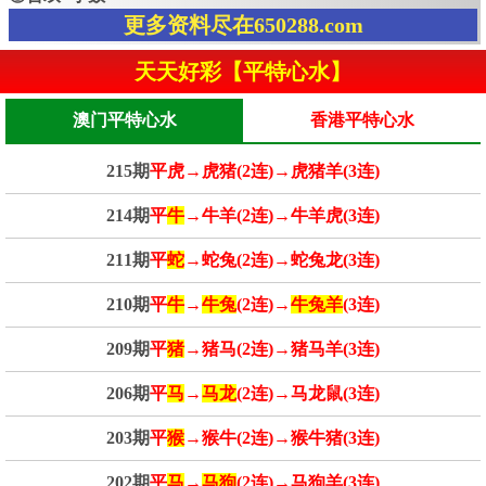
更多资料尽在650288.com
天天好彩【平特心水】
澳门平特心水
香港平特心水
215期
平虎→虎猪(2连)→虎猪羊(3连)
214期
平
牛
→牛羊(2连)→牛羊虎(3连)
211期
平
蛇
→蛇兔(2连)→蛇兔龙(3连)
210期
平
牛
→
牛兔
(2连)→
牛兔羊
(3连)
209期
平
猪
→猪马(2连)→猪马羊(3连)
206期
平
马
→
马龙
(2连)→马龙鼠(3连)
203期
平
猴
→猴牛(2连)→猴牛猪(3连)
202期
平
马
→
马狗
(2连)→马狗羊(3连)