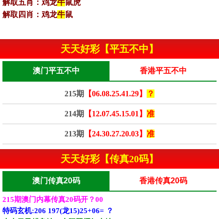
解取五肖：鸡龙
牛
鼠虎
解取四肖：鸡龙
牛
鼠
天天好彩【平五不中】
澳门平五不中
香港平五不中
215期
【06.08.25.41.29】
？
214期
【12.07.45.15.01】
准
213期
【24.30.27.20.03】
准
天天好彩【传真20码】
澳门传真20码
香港传真20码
215期澳门内幕传真20码开？00
特码玄机:206 197(龙15)25+06= ？