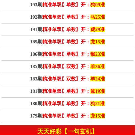
193期
精准单双〖单数〗开：
狗09准
192期
精准单双〖单数〗开：
马25准
191期
精准单双〖单数〗开：
虎29准
189期
精准单双〖单数〗开：
龙15准
186期
精准单双〖单数〗开：
猴23准
185期
精准单双〖双数〗开：
羊36准
183期
精准单双〖双数〗开：
羊24准
181期
精准单双〖单数〗开：
鼠19准
180期
精准单双〖单数〗开：
狗21准
179期
精准单双〖单数〗开：
龙15准
天天好彩【一句玄机】