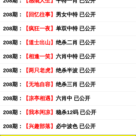
208期：
【感慨人生】
平特一肖 已公开
208期：
【回忆往事】
男女中特 已公开
208期：
【疯狂一夜】
单双中特 已公开
208期：
【道士出山】
绝杀二肖 已公开
208期：
【相逢一笑】
六肖中特 已公开
208期：
【两只老虎】
绝杀半波 已公开
208期：
【无地自容】
绝杀三肖 已公开
208期：
【凉亭相遇】
六肖中 已公开
208期：
【我本闲凉】
稳杀12码 已公开
208期：
【兴趣部落】
必中波色 已公开