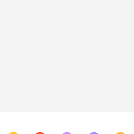
-
-
-
-
-
-
-
-
-
-
-
-
-
-
-
-
-