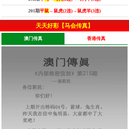
201期
平
鼠
→鼠虎(2连)→鼠虎羊(3连)
天天好彩【马会传真】
澳门传真
香港传真